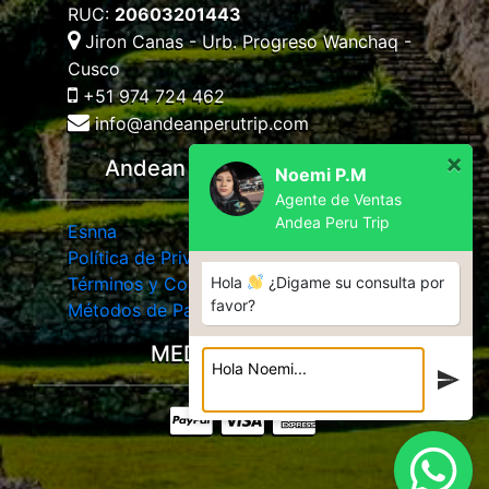
RUC:
20603201443
Jiron Canas - Urb. Progreso Wanchaq -
Cusco
+51 974 724 462
info@andeanperutrip.com
×
Andean Peru Trip Advisors
Noemi P.M
Agente de Ventas
Andea Peru Trip
Esnna
Política de Privacidad
Términos y Condiciones
Hola
¿Digame su consulta por
favor?
Métodos de Pago
MEDIOS DE PAGO: