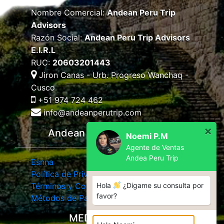
Nombre Comercial:
Andean Peru Trip
Advisors
Razón Social:
Andean Peru Trip Advisors
E.I.R.L
RUC:
20603201443
Jiron Canas - Urb. Progreso Wanchaq -
Cusco
+51 974 724 462
info@andeanperutrip.com
×
Andean Peru Trip Advisors
Noemi P.M
Agente de Ventas
Andea Peru Trip
Esnna
Política de Privacidad
Términos y Condiciones
Hola
¿Digame su consulta por
favor?
Métodos de Pago
MEDIOS DE PAGO: