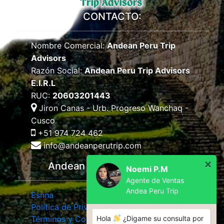
CONTACTO:
Nombre Comercial:
Andean Peru Trip
Advisors
Razón Social:
Andean Peru Trip Advisors
E.I.R.L
RUC:
20603201443
Jiron Canas - Urb. Progreso Wanchaq -
Cusco
+51 974 724 462
info@andeanperutrip.com
×
Andean Peru Trip Advisors
Noemi P.M
Agente de Ventas
Andea Peru Trip
Esnna
Política de Privacidad
Términos y Condiciones
Hola
¿Digame su consulta por