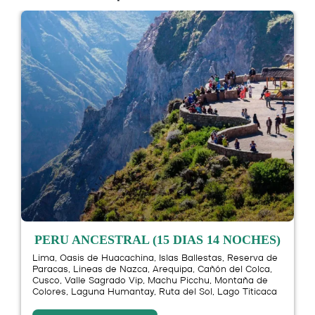
PERU ANCESTRAL (15 DIAS 14 NOCHES)
Lima, Oasis de Huacachina, Islas Ballestas, Reserva de
Paracas, Lineas de Nazca, Arequipa, Cañón del Colca,
Cusco, Valle Sagrado Vip, Machu Picchu, Montaña de
Colores, Laguna Humantay, Ruta del Sol, Lago Titicaca